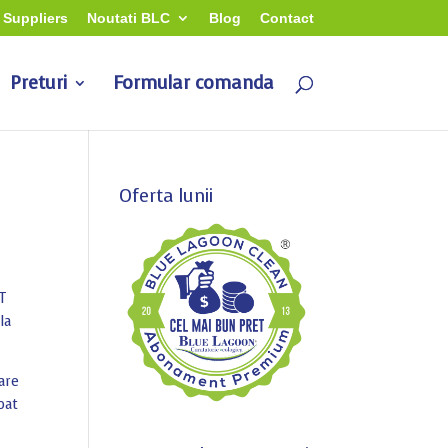
Suppliers
Noutati BLC
Blog
Contact
Preturi
Formular comanda
Oferta lunii
ET
la
are
pat