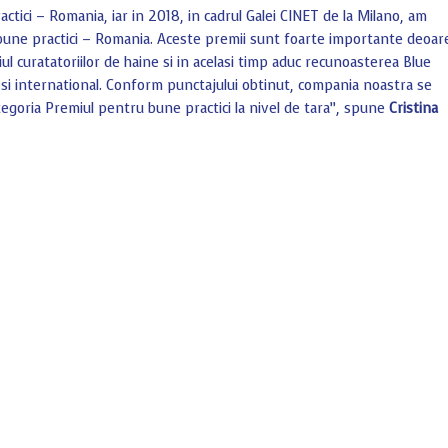
tici – Romania, iar in 2018, in cadrul Galei CINET de la Milano, am
bune practici – Romania. Aceste premii sunt foarte importante deoar
l curatatoriilor de haine si in acelasi timp aduc recunoasterea Blue
t si international. Conform punctajului obtinut, compania noastra se
ategoria Premiul pentru bune practici la nivel de tara”, spune
Cristina