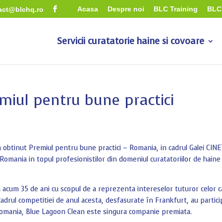
Acasa
Despre noi
BLC Training
BLC 
act@blchq.ro
Servicii curatatorie haine si covoare
iul pentru bune practici
 obtinut Premiul pentru bune practici – Romania, in cadrul Galei CIN
omania in topul profesionistilor din domeniul curatatoriilor de haine 
 acum 35 de ani cu scopul de a reprezenta intereselor tuturor celor c
 cadrul competitiei de anul acesta, desfasurate în Frankfurt, au partici
 Romania, Blue Lagoon Clean este singura companie premiata.