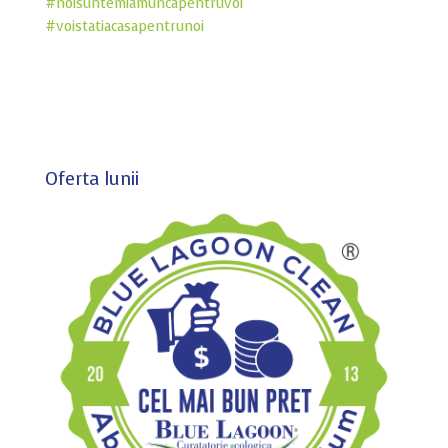
#
noisuntemlamuncapentruvoi
#
voistatiacasapentrunoi
Oferta lunii