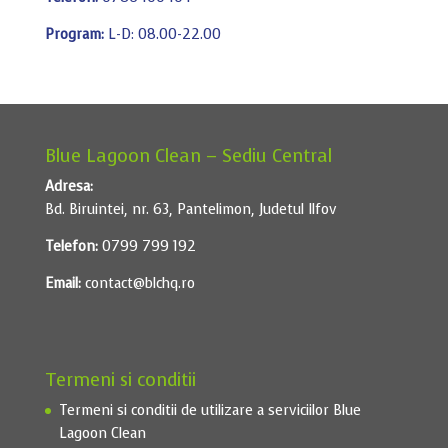
Program:
L-D: 08.00-22.00
Blue Lagoon Clean – Sediu Central
Adresa:
Bd. Biruintei, nr. 63, Pantelimon, Judetul Ilfov
Telefon:
0799 799 192
Email:
contact@blchq.ro
Termeni si conditii
Termeni si conditii de utilizare a serviciilor Blue
Lagoon Clean