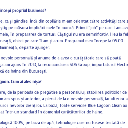
începi propriul business?
, ca și gândire. Încă din copilărie m-am orientat către activități care 
âștig pe măsura implicării mele în muncă. Primul “job” pe care l-am av
ele, în prepararea de torturi. Câștigul nu era semnificativ, 1 leu la fel
ineață, obicei pe care îl am și acum. Programul meu începe la 05.00
 dimineață, departe ajunge”.
 nevoie personală și anume de a avea o curățătorie care să poată
 Așa am ajuns în 2013, la recomandarea SDS Group, importatorul Electr
că de haine din București.
goon. Cum ai ales nișa?
re, de la perioada de pregătire a personalului, stabilirea politicilor de
 am spus și anterior, a plecat de la o nevoie personală, iar ulterior 
uror nevoilor clienților. La bază, toate serviciile Blue Lagoon Clean au
at într-un standard în domeniul curățătoriilor de haine.
ologică 100%, pe baza de apă, tehnologie care nu fusese testată de