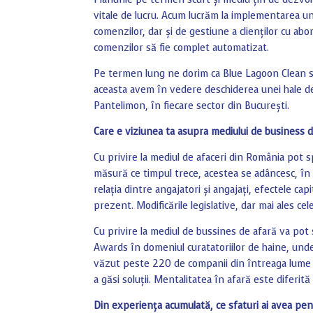
vitale de lucru. Acum lucrăm la implementarea un
comenzilor, dar și de gestiune a clienților cu ab
comenzilor să fie complet automatizat.
Pe termen lung ne dorim ca Blue Lagoon Clean 
aceasta avem în vedere deschiderea unei hale d
Pantelimon, în fiecare sector din București.
Care e viziunea ta asupra mediului de business 
Cu privire la mediul de afaceri din România pot s
măsură ce timpul trece, acestea se adâncesc, în l
relația dintre angajatori și angajați, efectele ca
prezent. Modificările legislative, dar mai ales ce
Cu privire la mediul de bussines de afară va pot 
Awards în domeniul curatatoriilor de haine, unde
văzut peste 220 de companii din întreaga lume 
a găsi soluții. Mentalitatea în afară este diferită 
Din experiența acumulată, ce sfaturi ai avea pen