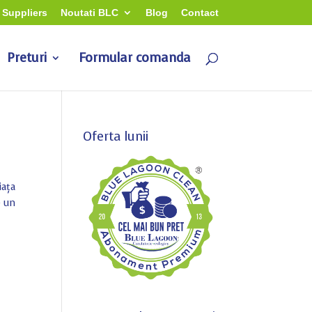
Suppliers
Noutati BLC
Blog
Contact
Preturi
Formular comanda
Oferta lunii
iața
e un