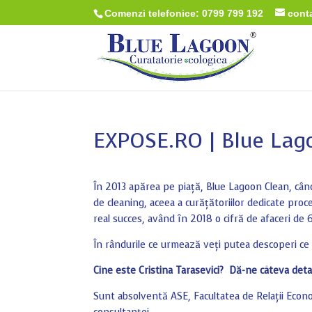
Comenzi telefonice: 0799 799 192
cont
EXPOSE.RO | Blue Lag
În 2013 apărea pe piață, Blue Lagoon Clean, când
de cleaning, aceea a curățătoriilor dedicate proc
real succes, având în 2018 o cifră de afaceri de
În rândurile ce urmează veți putea descoperi ce 
Cine este Cristina Tarasevici? Dă-ne câteva detal
Sunt absolventă ASE, Facultatea de Relații Econo