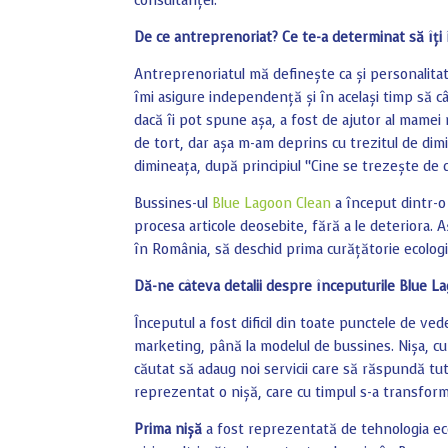
consultanței.
De ce antreprenoriat? Ce te-a determinat să îți 
Antreprenoriatul mă definește ca și personalitate
îmi asigure independență și în același timp să c
dacă îi pot spune așa, a fost de ajutor al mamei m
de tort, dar așa m-am deprins cu trezitul de dim
dimineața, după principiul “Cine se trezește de
Bussines-ul
Blue Lagoon Clean
a început dintr-o
procesa articole deosebite, fără a le deteriora.
în România, să deschid prima curățătorie ecologi
Dă-ne câteva detalii despre începuturile Blue La
Începutul a fost dificil din toate punctele de vede
marketing, până la modelul de bussines. Nișa, cum
căutat să adaug noi servicii care să răspundă tut
reprezentat o nișă, care cu timpul s-a transform
Prima nișă
a fost reprezentată de tehnologia ec