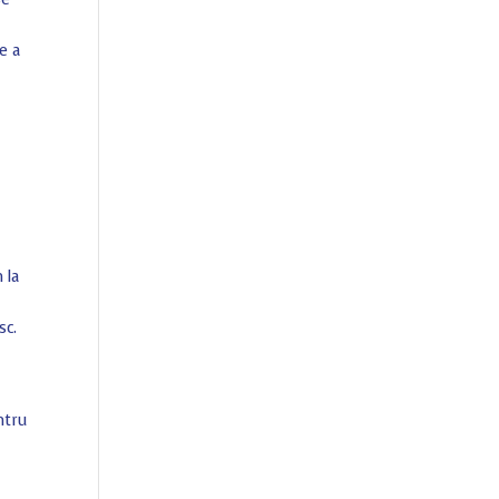
e a
 la
sc.
ntru