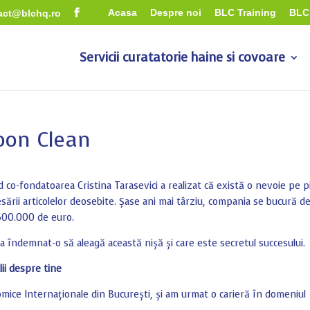
Acasa
Despre noi
BLC Training
BLC 
act@blchq.ro
Servicii curatatorie haine si covoare
oon Clean
 co-fondatoarea Cristina Tarasevici a realizat că există o nevoie pe p
esării articolelor deosebite. Șase ani mai târziu, compania se bucură d
 600.000 de euro.
a îndemnat-o să aleagă această nișă și care este secretul succesului.
ii despre tine
mice Internaționale din București, și am urmat o carieră în domeniul