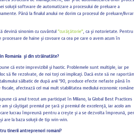
ei soluții software de automatizare a procesului de preluare a
onamente. Până la finalul anului ne dorim ca procesul de preluare/livrar
să devină sinonim cu cuvântul
“curățătorie”
, ca și notorietate. Pentru
e procesare de haine și covoare ca cea pe care o avem acum în
din România și din străinatăte?
pune că este imprevizibil și haotic. Problemele sunt multiple, iar pe
oc să fie rezolvate, de noi toți cei implicați. Dacă este să ne raportăm
pitalismului sălbatic de după anii ’90, produce efecte nefaste până în
le fiscale, afectează cel mai mult stabilitatea mediului economic române
spune că anul trecut am participat în Milano, la Global Best Practices
 am și câștigat premiul pe țară și premiul de excelență, iar acolo am
care lucrau împreună pentru a crește și a se dezvolta împreună, pe
și are la baza soluții de tip win-win.
tru tinerii antreprenori români?