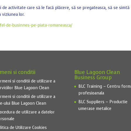
i de activitate care să le facă plăcere, să se pregateasca, să se simtă
n viziunea lor.
tfel-de-businnes-pe-piata-romaneasca/
meni si conditii
Blue Lagoon Clean
Business Group
rmeni si conditii de utilizare a
BLC Training – Centru form
rviciilor Blue Lagoon Clean
profesioanala
rmeni si conditii de utilizare a
BLC Suppliers – Productie
te-ului Blue Lagoon Clean
umerase metalice
ocedura de utilizare a datelor
rsonale
litica de Utilizare Cookies