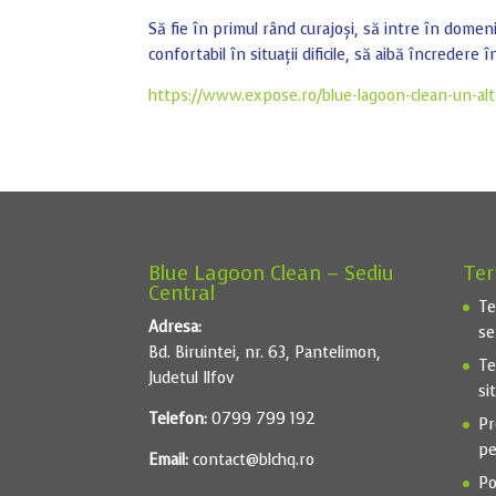
Să fie în primul rând curajoși, să intre în domeni
confortabil în situații dificile, să aibă încredere î
https://www.expose.ro/blue-lagoon-clean-un-al
Blue Lagoon Clean – Sediu
Ter
Central
Te
Adresa:
se
Bd. Biruintei, nr. 63, Pantelimon,
Te
Judetul Ilfov
si
Telefon:
0799 799 192
Pr
pe
Email:
contact@blchq.ro
Po