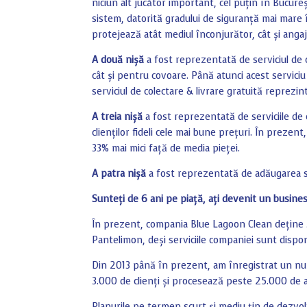
niciun alt jucător important, cel puțin în Bucure
sistem, datorită gradului de siguranță mai mare î
protejează atât mediul înconjurător, cât și angaj
A două nișă
a fost reprezentată de serviciul de co
cât și pentru covoare. Până atunci acest servici
serviciul de colectare & livrare gratuită reprezi
A treia nișă
a fost reprezentată de serviciile d
clienților fideli cele mai bune prețuri. În preze
33% mai mici față de media pieței.
A patra nișă
a fost reprezentată de adăugarea se
Sunteți de 6 ani pe piață, ați devenit un busines
În prezent, compania Blue Lagoon Clean deține 3
Pantelimon, deși serviciile companiei sunt disponib
Din 2013 până în prezent, am înregistrat un nu
3.000 de clienți și procesează peste 25.000 de 
Planurile pe termen scurt și mediu țin de dezvo