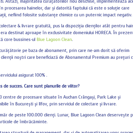
ști. Astăzi, majoritatea curățătoriilor nou deschise, implementează ac
n procesarea hainelor, dar și datorită faptului că este o soluție care
ații, nefiind folosite substanțe chimice cu un puternic impact negativ.
lectare & livrare gratuită, pus la dispoziția clienților atât pentru hai
u era destinat aproape în exclusivitate domeniului HORECA. În prezen
ntă core bussines-ul
Blue Lagoon Clean
.
e curățătorie pe baza de abonament, prin care ne-am dorit să oferim
nt, clienții noștri care beneficiază de Abonamentul Premium au prețuri 
rviciului asigurat 100% .
s de succes. Care sunt planurile de viitor?
 centre de procesare situate în Auchan Crângași, Park Lake și
ile în București și Ilfov, prin serviciul de colectare și livrare.
măr de peste 100.000 clienți. Lunar, Blue Lagoon Clean deservește 
articole de îmbrăcăminte.
ltarea structurii de management, dar și de automatizarea unor proce