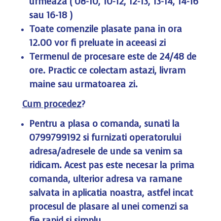
urmeaza ( 08-10, 10-12, 12-13, 13-14, 14-16
sau 16-18 )
Toate comenzile plasate pana in ora
12.00 vor fi preluate in aceeasi zi
Termenul de procesare este de 24/48 de
ore. Practic ce colectam astazi, livram
maine sau urmatoarea zi.
Cum procedez
?
Pentru a plasa o comanda, sunati la
0799799192 si furnizati operatorului
adresa/adresele de unde sa venim sa
ridicam. Acest pas este necesar la prima
comanda, ulterior adresa va ramane
salvata in aplicatia noastra, astfel incat
procesul de plasare al unei comenzi sa
fie rapid si simplu.