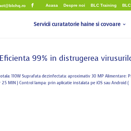
Acasa
Despre noi
BLC Training
BLC 
act@blchq.ro
Servicii curatatorie haine si covoare
ficienta 99% in distrugerea virusuril
 totala: 110W Suprafata dezinfectata: aproximativ 30 MP Alimentare: P
5 MIN ) Control lampa: prin aplicatie instalata pe iOS sau Android (