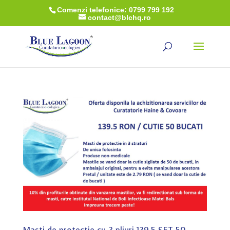
Comenzi telefonice: 0799 799 192
contact@blchq.ro