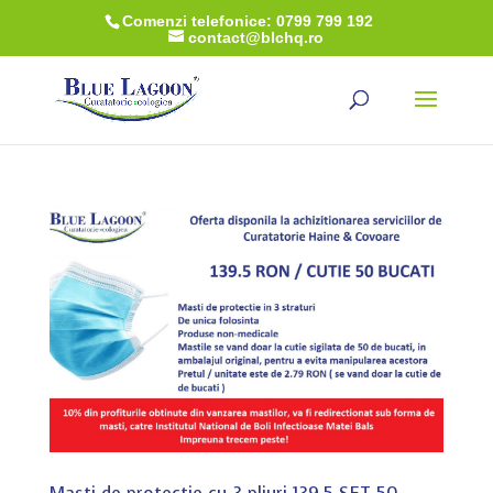
Comenzi telefonice: 0799 799 192
contact@blchq.ro