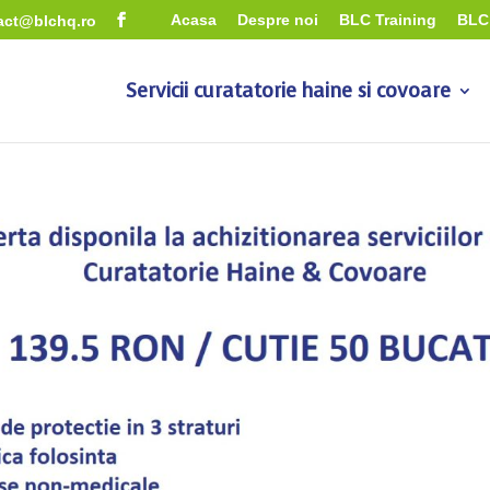
Acasa
Despre noi
BLC Training
BLC 
act@blchq.ro
Servicii curatatorie haine si covoare